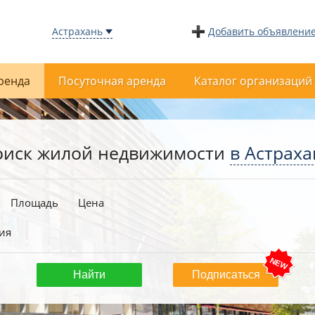
Астрахань
Добавить объявлени
ренда
Посуточная аренда
Каталог организаций
оиск жилой недвижимости
в Астрах
Площадь
Цена
ия
Подписаться