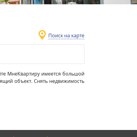
Поиск на карте
айте МнеКвартиру имеется большой
дящий объект. Снять недвижимость